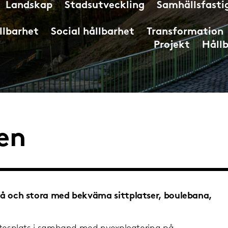
Landskap
Stadsutveckling
Samhällsfasti
llbarhet
Social hållbarhet
Transformation
Projekt
Håll
en
må och stora med bekväma sittplatser, boulebana,