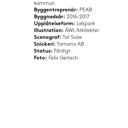
kommun
PEAB
Byggentreprenör:
2016-2017
Byggnadsår:
Lekpark
Upplåtelseform:
ÅWL Arkitekter
Illustration:
Tor Svae
Scenograf:
Tamano AB
Snickeri:
Färdigt
Status:
Felix Gerlach
Foto: