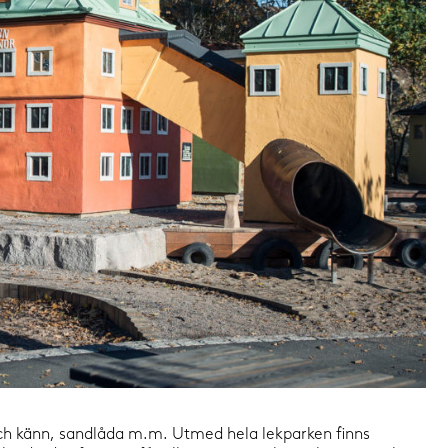
m och känn, sandlåda m.m. Utmed hela lekparken finns