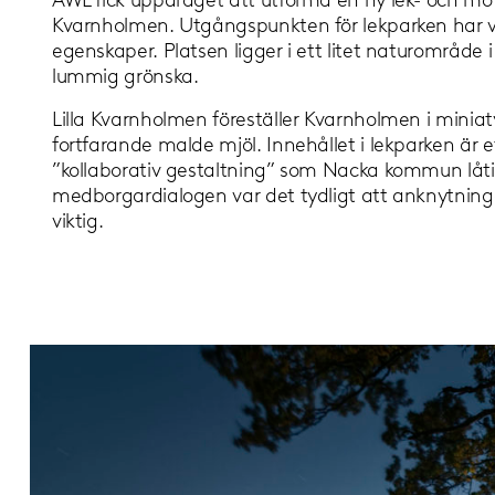
ÅWL fick uppdraget att utforma en ny lek- och m
Kvarnholmen. Utgångspunkten för lekparken har va
egenskaper. Platsen ligger i ett litet naturområde
lummig grönska.
Lilla Kvarnholmen föreställer Kvarnholmen i minia
fortfarande malde mjöl. Innehållet i lekparken är ett
”kollaborativ gestaltning” som Nacka kommun lå
medborgardialogen var det tydligt att anknytningen
viktig.