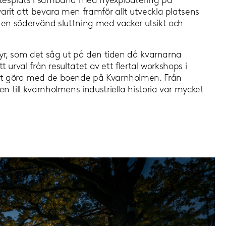
ötesplats i samband med nyexploatering på
rit att bevara men framför allt utveckla platsens
 i en södervänd sluttning med vacker utsikt och
tyr, som det såg ut på den tiden då kvarnarna
 urval från resultatet av ett flertal workshops i
tit göra med de boende på Kvarnholmen. Från
 till kvarnholmens industriella historia var mycket