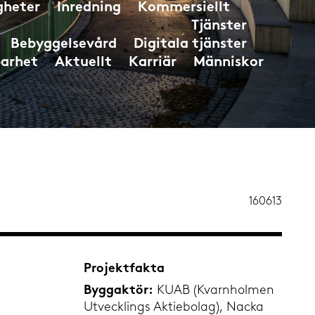
gheter
Inredning
Kommersiellt
Tjänster
Bebyggelsevård
Digitala tjänster
barhet
Aktuellt
Karriär
Människor
160613
Projektfakta
KUAB (Kvarnholmen
Byggaktör:
Utvecklings Aktiebolag), Nacka